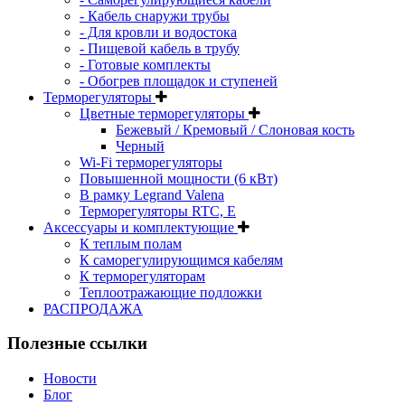
- Кабель снаружи трубы
- Для кровли и водостока
- Пищевой кабель в трубу
- Готовые комплекты
- Обогрев площадок и ступеней
Терморегуляторы
Цветные терморегуляторы
Бежевый / Кремовый / Слоновая кость
Черный
Wi-Fi терморегуляторы
Повышенной мощности (6 кВт)
В рамку Legrand Valena
Терморегуляторы RTC, Е
Aксессуары и комплектующие
К теплым полам
К саморегулирующимся кабелям
К терморегуляторам
Теплоотражающие подложки
РАСПРОДАЖА
Полезные ссылки
Новости
Блог