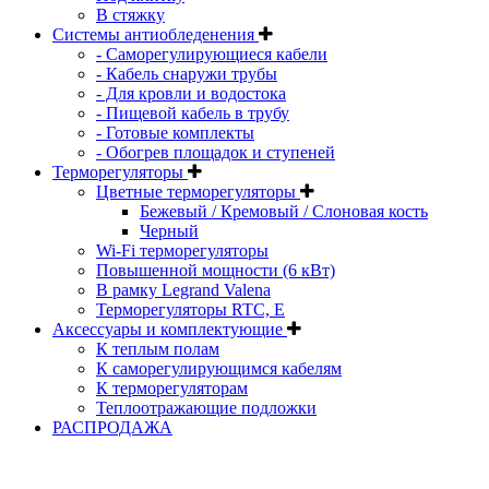
В стяжку
Системы антиобледенения
- Саморегулирующиеся кабели
- Кабель снаружи трубы
- Для кровли и водостока
- Пищевой кабель в трубу
- Готовые комплекты
- Обогрев площадок и ступеней
Терморегуляторы
Цветные терморегуляторы
Бежевый / Кремовый / Слоновая кость
Черный
Wi-Fi терморегуляторы
Повышенной мощности (6 кВт)
В рамку Legrand Valena
Терморегуляторы RTC, Е
Aксессуары и комплектующие
К теплым полам
К саморегулирующимся кабелям
К терморегуляторам
Теплоотражающие подложки
РАСПРОДАЖА