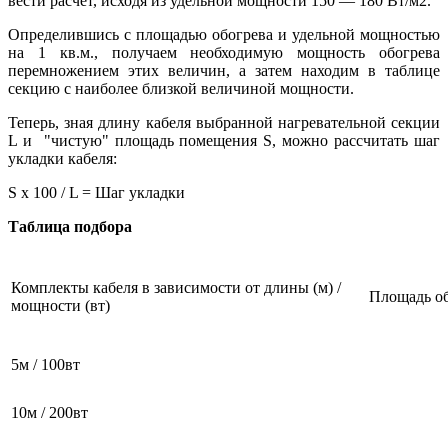
вести расчет, исходя из удельной мощности 150 — 180 Вт/м2.
Определившись с площадью обогрева и удельной мощностью
на 1 кв.м., получаем необходимую мощность обогрева
перемножением этих величин, а затем находим в таблице
секцию с наиболее близкой величиной мощности.
Теперь, зная длину кабеля выбранной нагревательной секции
L и "чистую" площадь помещения S, можно рассчитать шаг
укладки кабеля:
S х 100 / L = Шаг укладки
Таблица подбора
Комплекты кабеля в зависимости от длины (м) /
Площадь об
мощности (вт)
5м / 100вт
10м / 200вт