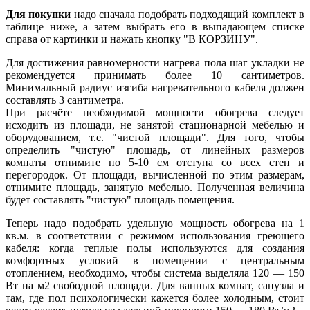
Для покупки
надо сначала подобрать подходящий комплект в
таблице ниже, а затем выбрать его в выпадающем списке
справа от картинки и нажать кнопку "В КОРЗИНУ".
Для достижения равномерности нагрева пола шаг укладки не
рекомендуется принимать более 10 сантиметров.
Минимальный радиус изгиба нагревательного кабеля должен
составлять 3 сантиметра.
При расчёте необходимой мощности обогрева следует
исходить из площади, не занятой стационарной мебелью и
оборудованием, т.е. "чистой площади". Для того, чтобы
определить "чистую" площадь, от линейных размеров
комнаты отнимите по 5-10 см отступа со всех стен и
перегородок. От площади, вычисленной по этим размерам,
отнимите площадь, занятую мебелью. Полученная величина
будет составлять "чистую" площадь помещения.
Теперь надо подобрать удельную мощность обогрева на 1
кв.м. в соответствии с режимом использования греющего
кабеля: когда теплые полы используются для создания
комфортных условий в помещении с центральным
отоплением, необходимо, чтобы система выделяла 120 — 150
Вт на м2 свободной площади. Для ванных комнат, санузла и
там, где пол психологически кажется более холодным, стоит