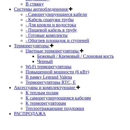
В стяжку
Системы антиобледенения
- Саморегулирующиеся кабели
- Кабель снаружи трубы
- Для кровли и водостока
- Пищевой кабель в трубу
- Готовые комплекты
- Обогрев площадок и ступеней
Терморегуляторы
Цветные терморегуляторы
Бежевый / Кремовый / Слоновая кость
Черный
Wi-Fi терморегуляторы
Повышенной мощности (6 кВт)
В рамку Legrand Valena
Терморегуляторы RTC, Е
Aксессуары и комплектующие
К теплым полам
К саморегулирующимся кабелям
К терморегуляторам
Теплоотражающие подложки
РАСПРОДАЖА