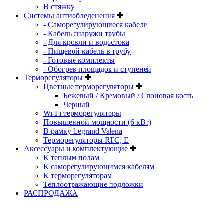
В стяжку
Системы антиобледенения
- Саморегулирующиеся кабели
- Кабель снаружи трубы
- Для кровли и водостока
- Пищевой кабель в трубу
- Готовые комплекты
- Обогрев площадок и ступеней
Терморегуляторы
Цветные терморегуляторы
Бежевый / Кремовый / Слоновая кость
Черный
Wi-Fi терморегуляторы
Повышенной мощности (6 кВт)
В рамку Legrand Valena
Терморегуляторы RTC, Е
Aксессуары и комплектующие
К теплым полам
К саморегулирующимся кабелям
К терморегуляторам
Теплоотражающие подложки
РАСПРОДАЖА