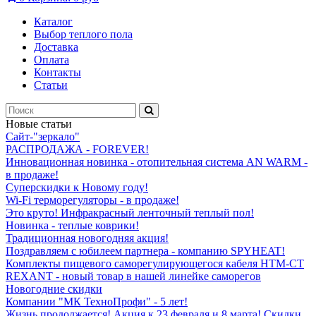
Каталог
Выбор теплого пола
Доставка
Оплата
Контакты
Статьи
Новые статьи
Сайт-"зеркало"
РАСПРОДАЖА - FOREVER!
Инновационная новинка - отопительная система AN WARM -
в продаже!
Суперскидки к Новому году!
Wi-Fi терморегуляторы - в продаже!
Это круто! Инфракрасный ленточный теплый пол!
Новинка - теплые коврики!
Традиционная новогодняя акция!
Поздравляем с юбилеем партнера - компанию SPYHEAT!
Комплекты пищевого саморегулирующегося кабеля HTM-CT
REXANT - новый товар в нашей линейке саморегов
Новогодние скидки
Компании "МК ТехноПрофи" - 5 лет!
Жизнь продолжается! Акция к 23 февраля и 8 марта! Скидки