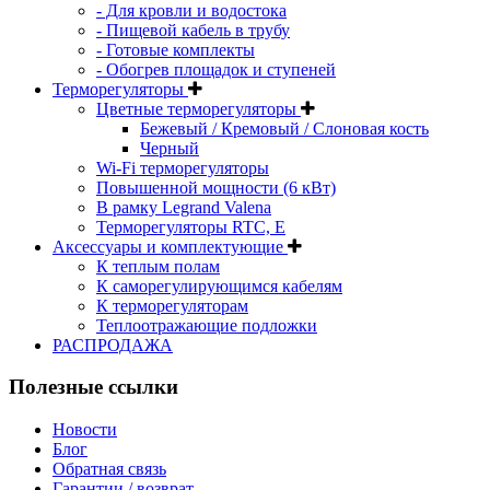
- Для кровли и водостока
- Пищевой кабель в трубу
- Готовые комплекты
- Обогрев площадок и ступеней
Терморегуляторы
Цветные терморегуляторы
Бежевый / Кремовый / Слоновая кость
Черный
Wi-Fi терморегуляторы
Повышенной мощности (6 кВт)
В рамку Legrand Valena
Терморегуляторы RTC, Е
Aксессуары и комплектующие
К теплым полам
К саморегулирующимся кабелям
К терморегуляторам
Теплоотражающие подложки
РАСПРОДАЖА
Полезные ссылки
Новости
Блог
Обратная связь
Гарантии / возврат