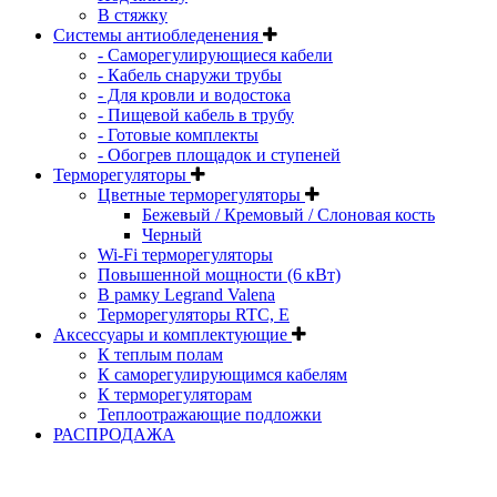
В стяжку
Системы антиобледенения
- Саморегулирующиеся кабели
- Кабель снаружи трубы
- Для кровли и водостока
- Пищевой кабель в трубу
- Готовые комплекты
- Обогрев площадок и ступеней
Терморегуляторы
Цветные терморегуляторы
Бежевый / Кремовый / Слоновая кость
Черный
Wi-Fi терморегуляторы
Повышенной мощности (6 кВт)
В рамку Legrand Valena
Терморегуляторы RTC, Е
Aксессуары и комплектующие
К теплым полам
К саморегулирующимся кабелям
К терморегуляторам
Теплоотражающие подложки
РАСПРОДАЖА