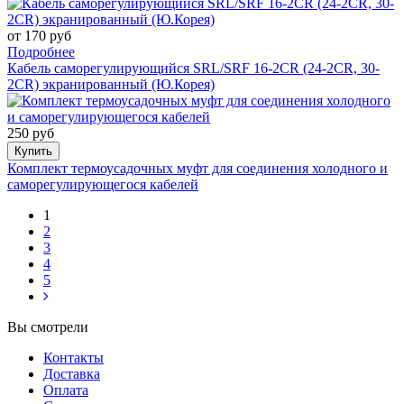
от 170 руб
Подробнее
Кабель саморегулирующийся SRL/SRF 16-2CR (24-2CR, 30-
2CR) экранированный (Ю.Корея)
250 руб
Купить
Комплект термоусадочных муфт для соединения холодного и
саморегулирующегося кабелей
1
2
3
4
5
Вы смотрели
Контакты
Доставка
Оплата