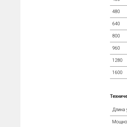
480
640
800
960
1280
1600
1920
Техниче
2400
Длина 
Мощнос