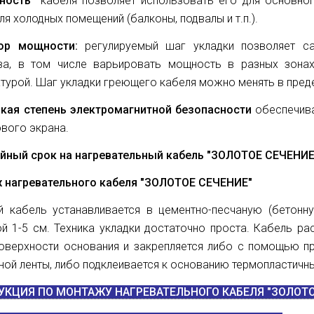
ность
кабеля позволяет использовать его для основног
ля холодных помещений (балконы, подвалы и т.п.).
ор мощности:
регулируемый шаг укладки позволяет
с
ва, в том числе варьировать мощность в разных зонах
турой. Шаг укладки греющего кабеля можно менять в преде
кая степень электромагнитной безопасности
обеспечива
вого экрана.
ийный срок на нагревательный кабель
"ЗОЛОТОЕ СЕЧЕНИЕ
 нагревательного кабеля
"ЗОЛОТОЕ СЕЧЕНИЕ"
й кабель устанавливается в цементно-песчаную (бетон
й 1-5 см. Техника укладки достаточно проста. Кабель р
поверхности основания и закрепляется либо с помощью п
ой ленты, либо подклеивается к основанию термопластич
УКЦИЯ ПО МОНТАЖУ НАГРЕВАТЕЛЬНОГО КАБЕЛЯ
"ЗОЛОТО