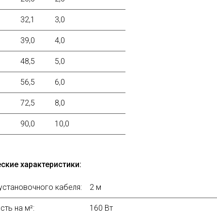
32,1
3,0
39,0
4,0
48,5
5,0
56,5
6,0
72,5
8,0
90,0
10,0
108,0
12,0
ские характеристики:
136,0
15,0
установочного кабеля:
2 м
ть на м²:
160 Вт