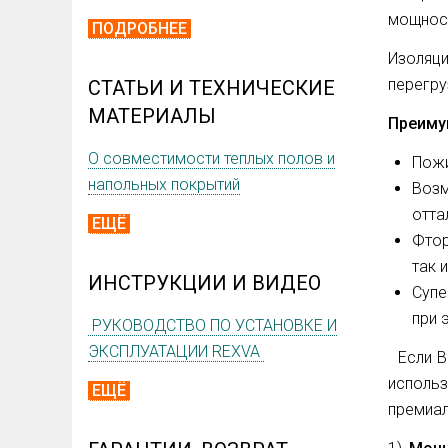
мощност
ПОДРОБНЕЕ
Изоляци
перегру
СТАТЬИ И ТЕХНИЧЕСКИЕ
МАТЕРИАЛЫ
Преиму
О совместимости теплых полов и
Пожи
напольных покрытий
Возм
отта
ЕЩЁ
Фтор
так 
ИНСТРУКЦИИ И ВИДЕО
Супе
при 
РУКОВОДСТВО ПО УСТАНОВКЕ И
ЭКСПЛУАТАЦИИ REXVA
Если В
исполь
ЕЩЁ
премиал