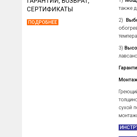
ГАРАНТИИ, ВОЗВРАТ,
1)
Мощ
также д
СЕРТИФИКАТЫ
2)
Выб
ПОДРОБНЕЕ
обогре
темпера
3)
Высо
лавсано
Гарант
Монтаж
Греющи
толщино
сухой 
монтажн
ИНСТР