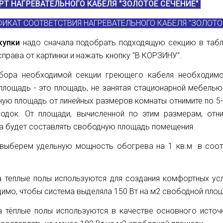
Т НАГРЕВАТЕЛЬНОГО КАБЕЛЯ
"ЗОЛОТОЕ СЕЧЕНИЕ"
ИКАТ СООТВЕТСТВИЯ НАГРЕВАТЕЛЬНОГО КАБЕЛЯ
"ЗОЛОТО
купки
надо сначала подобрать подходящую секцию в таб
справа от картинки и нажать кнопку "В КОРЗИНУ".
бора необходимой секции греющего кабеля необходимо
площадь - это площадь, не занятая стационарной мебель
ую площадь от линейных размеров комнаты отнимите по 5-1
родок. От площади, вычисленной по этим размерам, отн
а будет составлять свободную площадь помещения.
 выберем удельную мощность обогрева на 1 кв.м. в соо
а теплые полы используются для создания комфортных ус
имо, чтобы система выделяла 150 Вт на м2 свободной пло
а тёплые полы используются в качестве основного исто