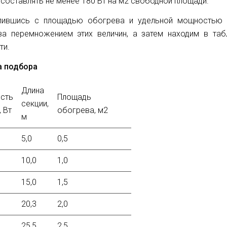
составлять не менее 180 Вт на м2 свободной площади.
лившись с площадью обогрева и удельной мощностью н
ва перемножением этих величин, а затем находим в таб
ти.
а подбора
Длина
сть
Площадь
секции,
, Вт
обогрева, м2
м
5,0
0,5
10,0
1,0
15,0
1,5
20,3
2,0
25,5
2,5