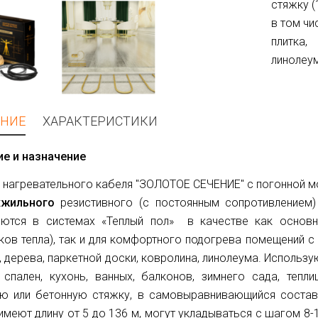
стяжку (
в том чи
плитка,
линолеум
НИЕ
ХАРАКТЕРИСТИКИ
ие и назначение
 нагревательного кабеля "ЗОЛОТОЕ СЕЧЕНИЕ" с погонной 
хжильного
резистивного (с постоянным сопротивлением)
яются в системах «Теплый пол» в качестве как основн
ков тепла), так и для комфортного подогрева помещений с 
, дерева, паркетной доски, ковролина, линолеума. Использ
 спален, кухонь, ванных, балконов, зимнего сада, теп
ю или бетонную стяжку, в самовыравнивающийся состав 
имеют длину от 5 до 136 м, могут укладываться с шагом 8