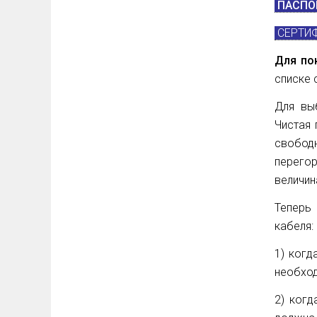
ПАСПОР
СЕРТИФ
Для по
списке 
Для вы
Чистая 
свободн
перего
величин
Теперь
кабеля:
1) когд
необход
2) когд