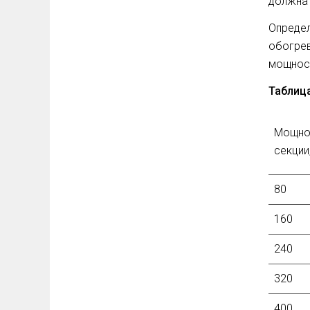
должна 
Опреде
обогре
мощнос
Таблиц
Мощно
секции
80
160
240
320
400