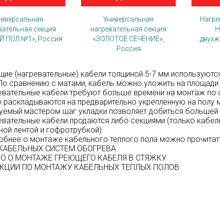
ниверсальная
Универсальная
Нагре
вательная секция
нагревательная секция
H
Й ПОЛ №1», Россия
«ЗОЛОТОЕ СЕЧЕНИЕ»,
двухж
Россия
 (нагревательные) кабели толщиной 5-7 мм используются
 По сравнению с матами, кабель можно уложить на площад
тельные кабели требуют больше времени на монтаж по ср
 раскладываются на предварительно укрепленную на полу 
уемый мастером шаг укладки позволяет добиться большей
тельные кабели продаются либо секциями (только кабель)
ой лентой и гофротрубкой).
ее о монтаже кабельного теплого пола можно прочитать
КАБЕЛЬНЫХ СИСТЕМ ОБОГРЕВА
О О МОНТАЖЕ ГРЕЮЩЕГО КАБЕЛЯ В СТЯЖКУ
КЦИИ ПО МОНТАЖУ КАБЕЛЬНЫХ ТЕПЛЫХ ПОЛОВ